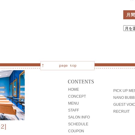
月
HOME
PICK UP M
CONCEPT
NANO BUBB
MENU
GUEST VOI
STAFF
RECRUIT
SALON INFO
SCHEDULE
COUPON