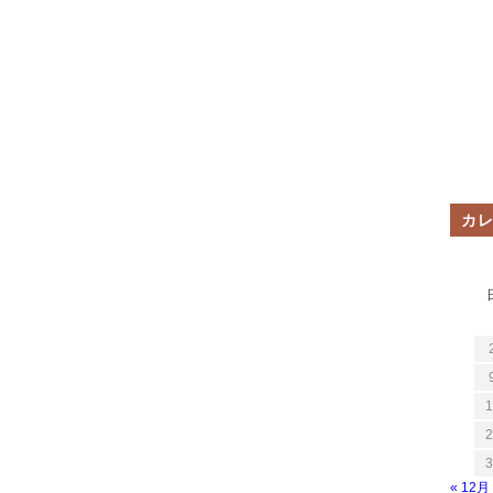
カ
1
2
3
« 12月