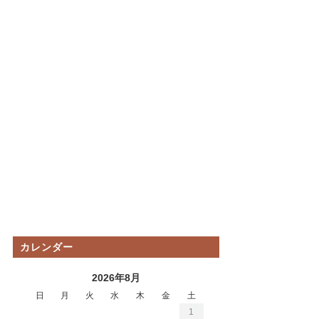
カレンダー
2026年8月
日
月
火
水
木
金
土
1