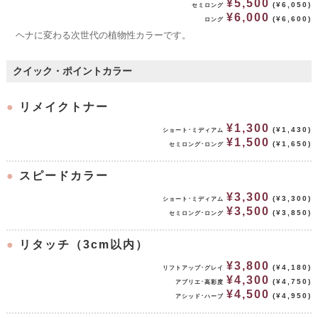
¥5,500
(¥6,050)
セミロング
¥6,000
(¥6,600)
ロング
ヘナに変わる次世代の植物性カラーです。
クイック・ポイントカラー
●
リメイクトナー
¥1,300
(¥1,430)
ショート･ミディアム
¥1,500
(¥1,650)
セミロング･ロング
●
スピードカラー
¥3,300
(¥3,300)
ショート･ミディアム
¥3,500
(¥3,850)
セミロング･ロング
●
リタッチ（3cm以内）
¥3,800
(¥4,180)
リフトアップ･グレイ
¥4,300
(¥4,750)
アプリエ･高彩度
¥4,500
(¥4,950)
アシッド･ハーブ