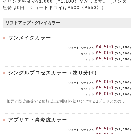
イリング料金が¥1,000（¥1,100）かかります。（メンズ
短髪は0円、ショートドライは¥500《¥550》）
リフトアップ・グレイカラー
●
ワンメイクカラー
¥4,500
(¥4,950)
ショート･ミディアム
¥5,000
(¥5,500)
セミロング
¥5,500
(¥6,050)
ロング
●
シングルプロセスカラー（塗り分け）
¥5,000
(¥5,500)
ショート･ミディアム
¥5,500
(¥6,050)
セミロング
¥6,000
(¥6,600)
ロング
根元と既染部等で２種類以上の薬剤を塗り分けする1プロセスのカラ
ー
●
アプリエ・高彩度カラー
¥5,500
(¥6,050)
ショート･ミディアム