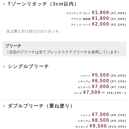
●
Tゾーンリタッチ（3cm以内）
¥1,800
(¥1,980)
リフトアップ･グレイ
¥1,800
(¥1,980)
アプリエ･高彩度
¥2,000
(¥2,200)
アシッド･ハーブ
生え際と分け目だけのリタッチ。
ブリーチ
（当店のブリーチは全てプレックスケアブリーチを使用しています）
●
シングルブリーチ
¥5,500
(¥6,050)
ショート
¥6,500
(¥7,150)
ミディアム
¥7,000
(¥7,700)
セミロング
¥7,500～
(¥8,250～)
ロング
●
ダブルブリーチ（重ね塗り）
¥7,500
(¥8,250)
ショート
¥8,500
(¥9,350)
ミディアム
¥9,500
(¥10,450)
セミロング