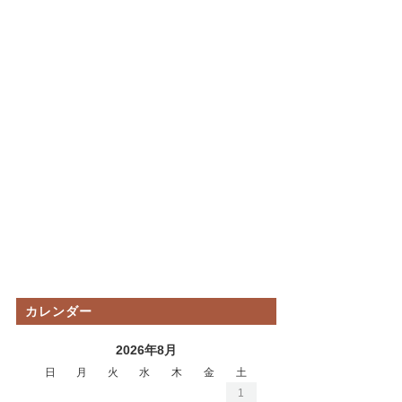
カレンダー
2026年8月
日
月
火
水
木
金
土
1