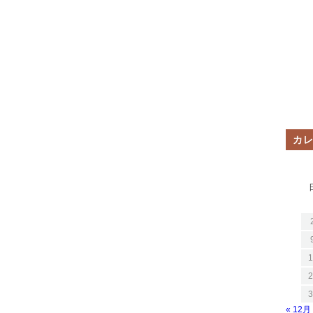
カ
1
2
3
« 12月