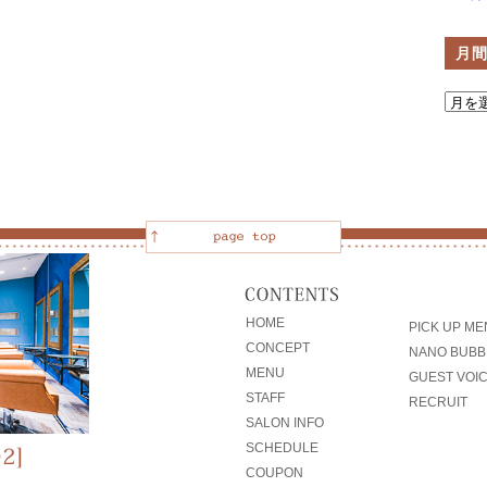
月
HOME
PICK UP M
CONCEPT
NANO BUBB
MENU
GUEST VOI
STAFF
RECRUIT
SALON INFO
SCHEDULE
COUPON