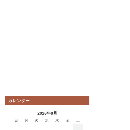
カレンダー
2026年8月
日
月
火
水
木
金
土
1