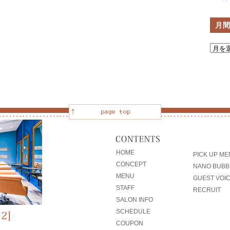
月
HOME
PICK UP M
CONCEPT
NANO BUBB
MENU
GUEST VOI
STAFF
RECRUIT
SALON INFO
SCHEDULE
COUPON