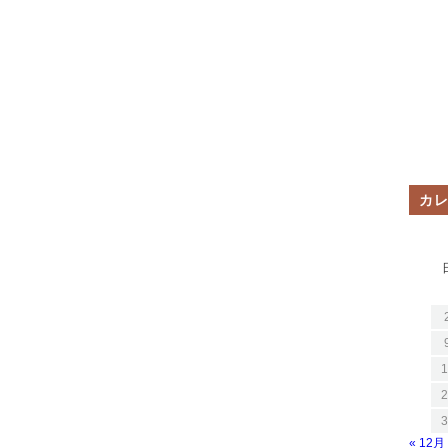
カ
1
2
3
« 12月