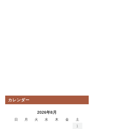
カレンダー
2026年8月
日
月
火
水
木
金
土
1