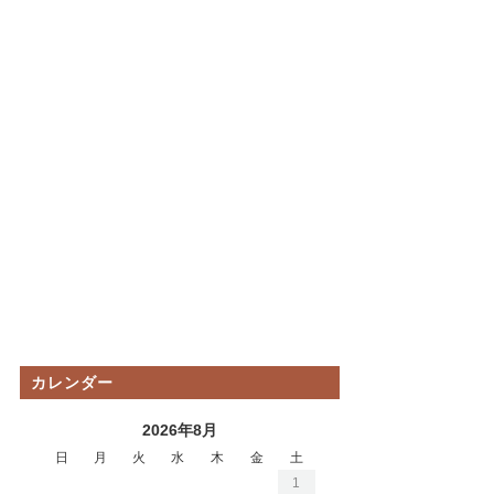
カレンダー
2026年8月
日
月
火
水
木
金
土
1