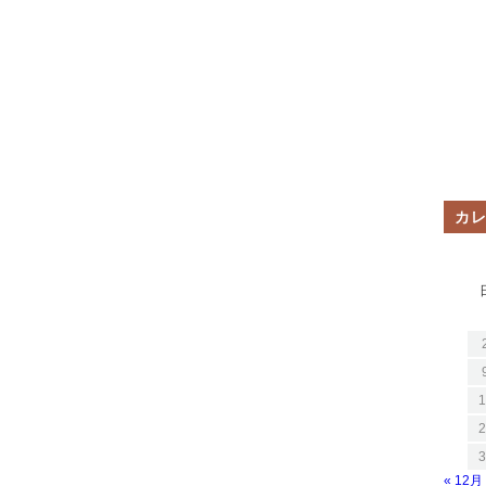
カ
1
2
3
« 12月