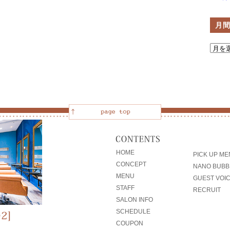
月
HOME
PICK UP M
CONCEPT
NANO BUBB
MENU
GUEST VOI
STAFF
RECRUIT
SALON INFO
SCHEDULE
COUPON