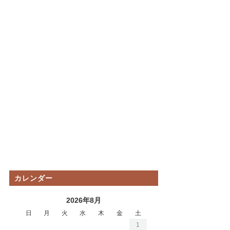
カレンダー
2026年8月
日
月
火
水
木
金
土
1