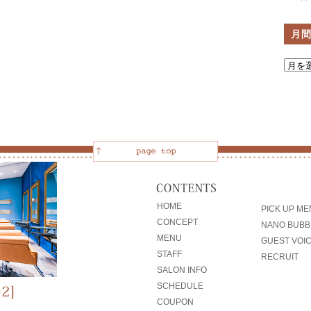
月
HOME
PICK UP M
CONCEPT
NANO BUBB
MENU
GUEST VOI
STAFF
RECRUIT
SALON INFO
SCHEDULE
COUPON