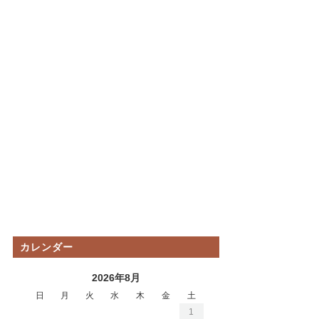
カレンダー
2026年8月
日
月
火
水
木
金
土
1