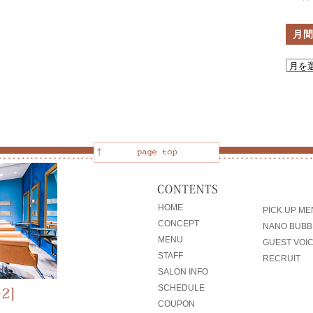
月
HOME
PICK UP M
CONCEPT
NANO BUBB
MENU
GUEST VOI
STAFF
RECRUIT
SALON INFO
SCHEDULE
COUPON