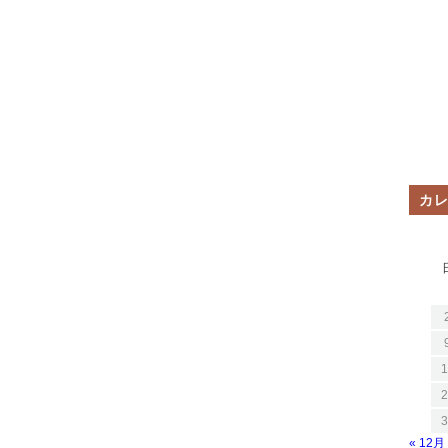
カ
1
2
3
« 12月