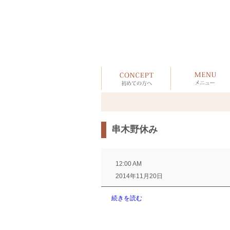
串木野休み
串
木
12:00 AM
野
2014年11月20日
休
み
続きを読む