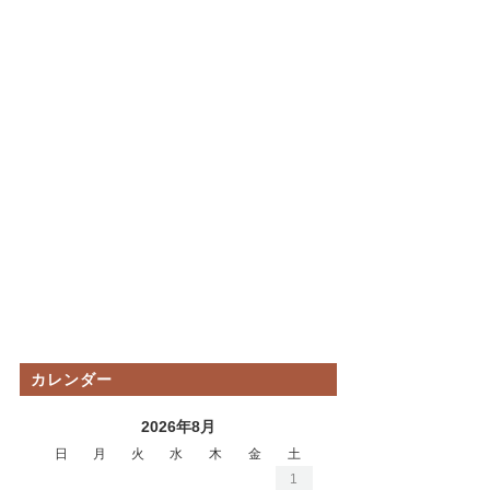
カレンダー
2026年8月
日
月
火
水
木
金
土
1