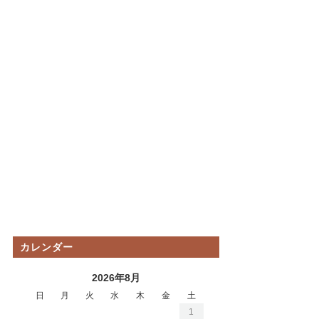
カレンダー
2026年8月
日
月
火
水
木
金
土
1