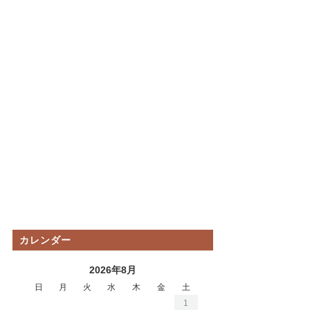
カレンダー
2026年8月
日
月
火
水
木
金
土
1