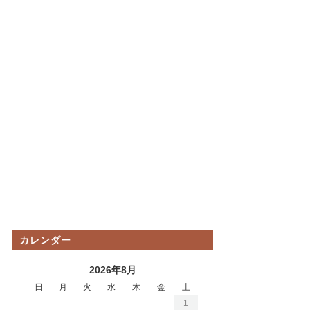
カレンダー
2026年8月
日
月
火
水
木
金
土
1