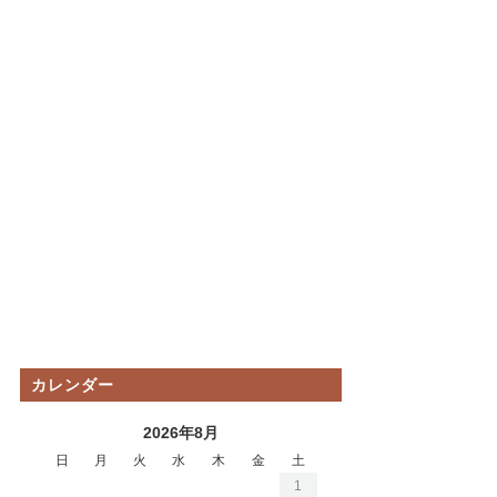
カレンダー
2026年8月
日
月
火
水
木
金
土
1