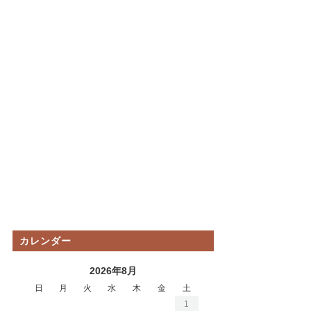
カレンダー
2026年8月
日
月
火
水
木
金
土
1