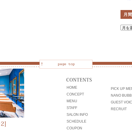
月
HOME
PICK UP M
CONCEPT
NANO BUBB
MENU
GUEST VOI
STAFF
RECRUIT
SALON INFO
SCHEDULE
COUPON