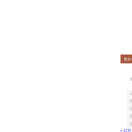
カ
1
2
3
« 12月