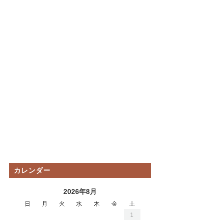
カレンダー
2026年8月
日
月
火
水
木
金
土
1