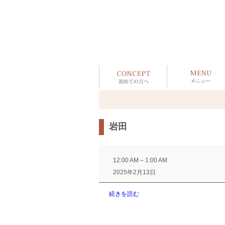
岩田
岩
田
12:00 AM
–
1:00 AM
2025年2月13日
続きを読む