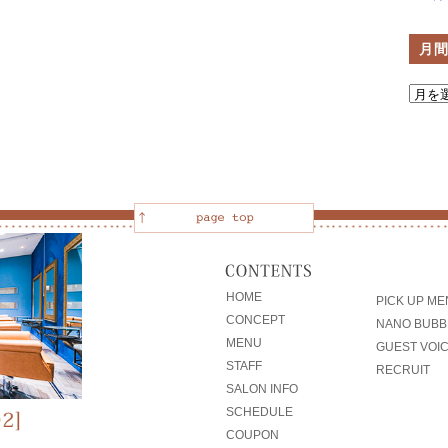
月
HOME
PICK UP M
CONCEPT
NANO BUBB
MENU
GUEST VOI
STAFF
RECRUIT
SALON INFO
SCHEDULE
COUPON