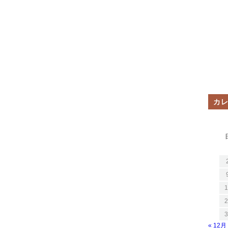
カ
1
2
3
« 12月