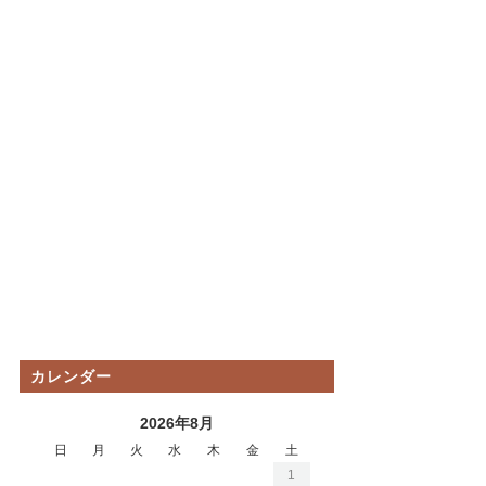
カレンダー
2026年8月
日
月
火
水
木
金
土
1