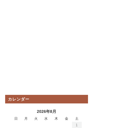
カレンダー
2026年8月
日
月
火
水
木
金
土
1