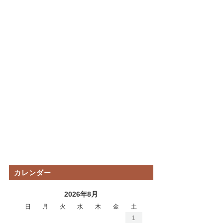
カレンダー
2026年8月
日
月
火
水
木
金
土
1