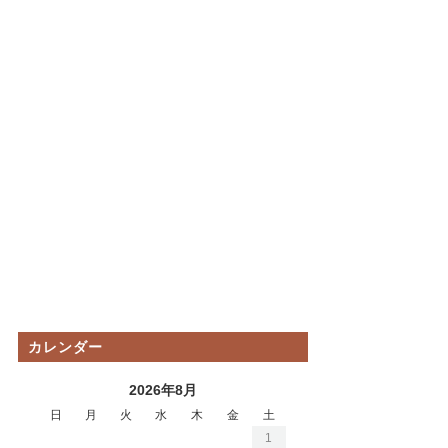
カレンダー
2026年8月
日
月
火
水
木
金
土
1