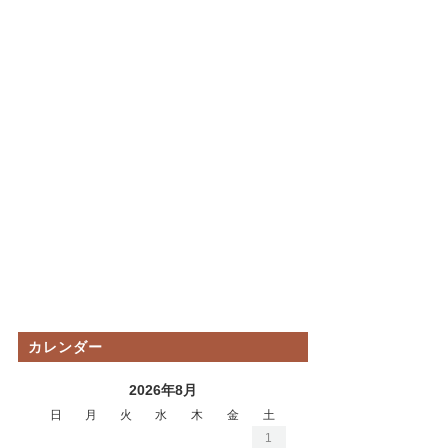
カレンダー
2026年8月
日
月
火
水
木
金
土
1