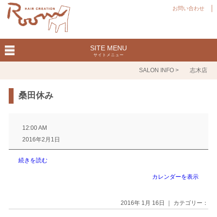
お問い合わせ
SITE MENU
サイトメニュー
SALON INFO >
志木店
桑田休み
桑
田
12:00 AM
休
2016年2月1日
み
続きを読む
カレンダーを表示
2016年 1月 16日 ｜ カテゴリー：