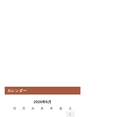
カレンダー
2026年8月
日
月
火
水
木
金
土
1