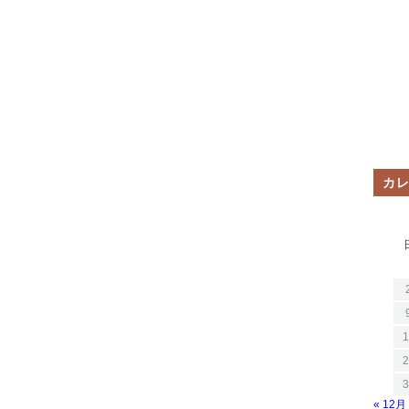
カ
1
2
3
« 12月