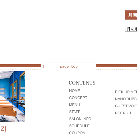
月
HOME
PICK UP M
CONCEPT
NANO BUBB
MENU
GUEST VOI
STAFF
RECRUIT
SALON INFO
SCHEDULE
COUPON