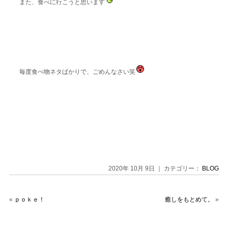
また、食べに行こうと思います
毎度食べ物ネタばかりで、ごめんなさい笑
2020年 10月 9日 ｜ カテゴリー：
BLOG
«
ｐｏｋｅ！
癒しをもとめて。
»