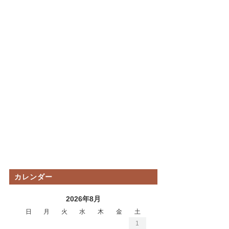
カレンダー
2026年8月
日
月
火
水
木
金
土
1