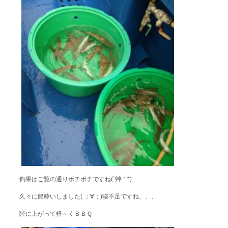
釣果はご覧の通りボチボチですね(´艸｀*)
久々に船酔いしました( ；∀；)寝不足ですね、、、
陸に上がって軽～くＢＢＱ