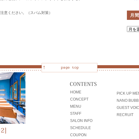
ご注意ください。（スパム対策）
月
HOME
PICK UP M
CONCEPT
NANO BUBB
MENU
GUEST VOI
STAFF
RECRUIT
SALON INFO
SCHEDULE
COUPON