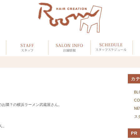
カ
BL
CO
mのお隣？の横浜ラーメン武蔵屋さん。
NE
ス
ん。
PR