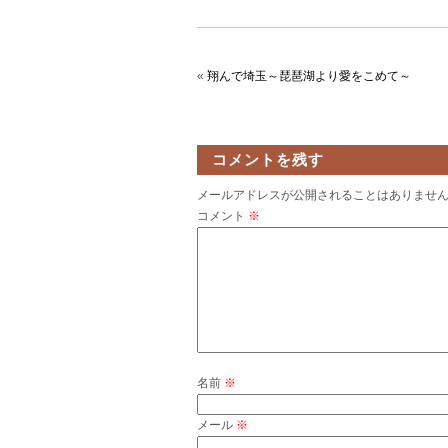
«
翔んで埼玉～琵琶湖より愛をこめて～
コメントを残す
メールアドレスが公開されることはありませ
コメント
※
名前
※
メール
※