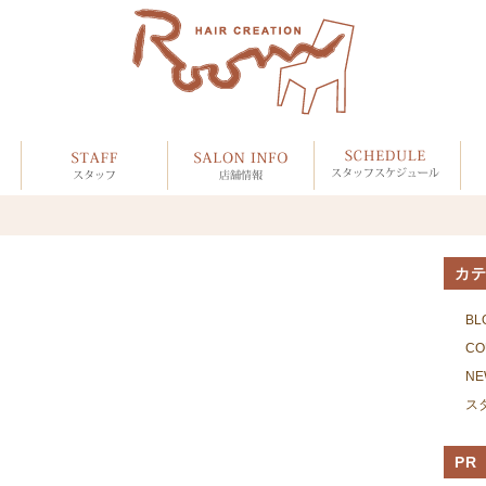
カ
BL
CO
NE
ス
PR